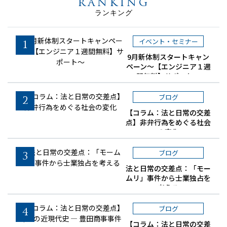
RANKING
ランキング
イベント・セミナー
1
9月新体制スタートキャン
ペーン～【エンジニア１週
間無料】サポート～
ブログ
2
【コラム：法と日常の交差
点】非弁行為をめぐる社会
の変化
ブログ
3
法と日常の交差点：「モー
ムリ」事件から士業独占を
考える
ブログ
4
【コラム：法と日常の交差