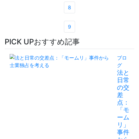
8
9
PICK UP
おすすめ記事
ブロ
グ
法と
日常
の交
差
点：
「モ
ーム
リ」
事件