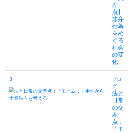
差
点】
非弁
行為
をめ
ぐる
社会
の変
化
3
ブロ
グ
法と
日常
の交
差
点：
「モ