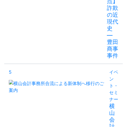
点】
詐欺
の近
現代
史
―
豊田
商事
事件
5
イベ
ン
ト・
セミ
ナー
横
山
会
計