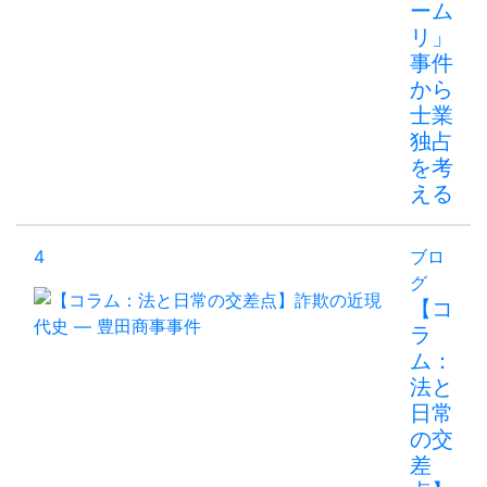
ーム
リ」
事件
から
士業
独占
を考
える
4
ブロ
グ
【コ
ラ
ム：
法と
日常
の交
差