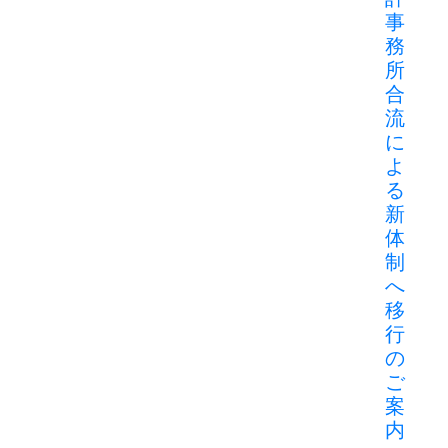
事
務
所
合
流
に
よ
る
新
体
制
へ
移
行
の
ご
案
内