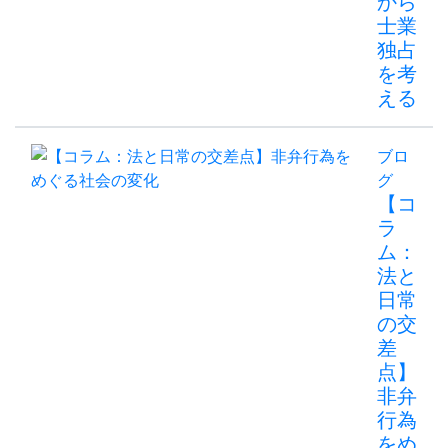
から
士業
独占
を考
える
ブロ
グ
【コ
ラ
ム：
法と
日常
の交
差
点】
非弁
行為
をめ