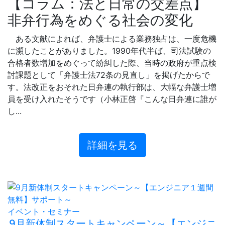
【コラム：法と日常の交差点】
非弁行為をめぐる社会の変化
ある文献によれば、弁護士による業務独占は、一度危機
に瀕したことがありました。1990年代半ば、司法試験の
合格者数増加をめぐって紛糾した際、当時の政府が重点検
討課題として「弁護士法72条の見直し」を掲げたからで
す。法改正をおそれた日弁連の執行部は、大幅な弁護士増
員を受け入れたそうです（小林正啓『こんな日弁連に誰が
し...
詳細を見る
イベント・セミナー
9月新体制スタートキャンペーン～【エンジニ