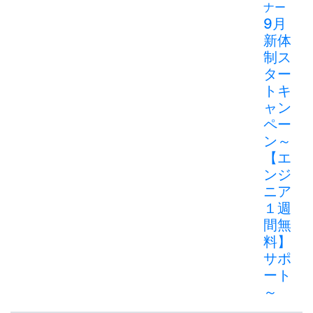
ナー
9月
新体
制ス
ター
トキ
ャン
ペー
ン～
【エ
ンジ
ニア
１週
間無
料】
サポ
ート
～