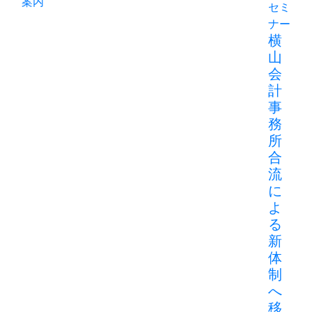
セミ
ナー
横
山
会
計
事
務
所
合
流
に
よ
る
新
体
制
へ
移