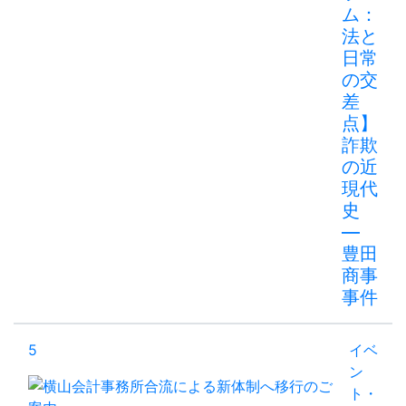
ム：
法と
日常
の交
差
点】
詐欺
の近
現代
史
―
豊田
商事
事件
5
イベ
ン
ト・