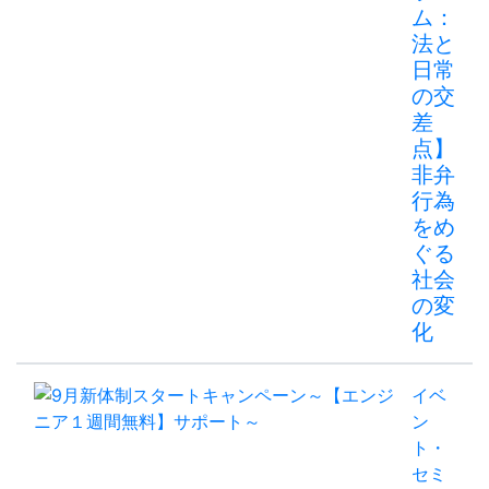
ム：
法と
日常
の交
差
点】
非弁
行為
をめ
ぐる
社会
の変
化
イベ
ン
ト・
セミ