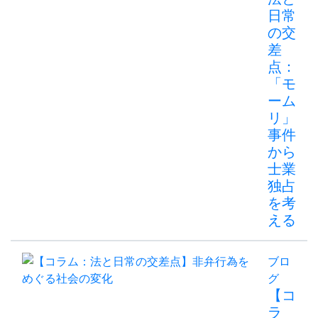
日常
の交
差
点：
「モ
ーム
リ」
事件
から
士業
独占
を考
える
ブロ
グ
【コ
ラ