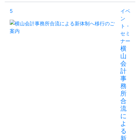
5
イベ
ン
ト・
セミ
ナー
横
山
会
計
事
務
所
合
流
に
よ
る
新