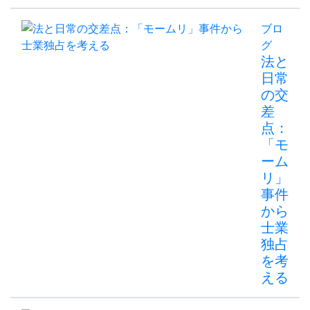
ブロ
グ
法と
日常
の交
差
点：
「モ
ーム
リ」
事件
から
士業
独占
を考
える