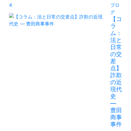
4
ブロ
グ
【コ
ラ
ム：
法と
日常
の交
差
点】
詐欺
の近
現代
史
―
豊田
商事
事件