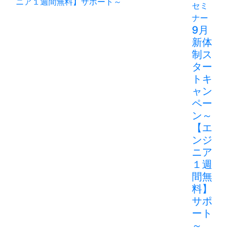
セミ
ナー
9月
新体
制ス
ター
トキ
ャン
ペー
ン～
【エ
ンジ
ニア
１週
間無
料】
サポ
ート
～