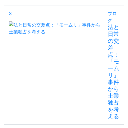
3
ブロ
グ
法と
日常
の交
差
点：
「モ
ーム
リ」
事件
から
士業
独占
を考
える