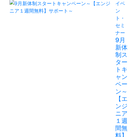
イベ
ン
ト・
セミ
ナー
9月
新体
制ス
ター
トキ
ャン
ペー
ン～
【エ
ンジ
ニア
１週
間無
料】