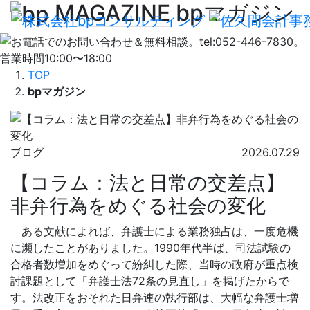
MAGAZINE
bpマガジン
TOP
bpマガジン
ブログ
2026.07.29
【コラム：法と日常の交差点】
非弁行為をめぐる社会の変化
ある文献によれば、弁護士による業務独占は、一度危機
に瀕したことがありました。1990年代半ば、司法試験の
合格者数増加をめぐって紛糾した際、当時の政府が重点検
討課題として「弁護士法72条の見直し」を掲げたからで
す。法改正をおそれた日弁連の執行部は、大幅な弁護士増