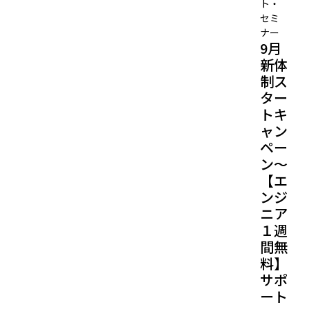
ト・
セミ
ナー
9月
新体
制ス
ター
トキ
ャン
ペー
ン～
【エ
ンジ
ニア
１週
間無
料】
サポ
ート