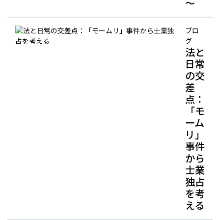
～
ブロ
グ
法と
日常
の交
差
点：
「モ
ーム
リ」
事件
から
士業
独占
を考
える