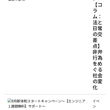
【コ
ラ
ム：
法と
日常
の交
差
点】
非弁
行為
をめ
ぐる
社会
の変
化
イベ
ン