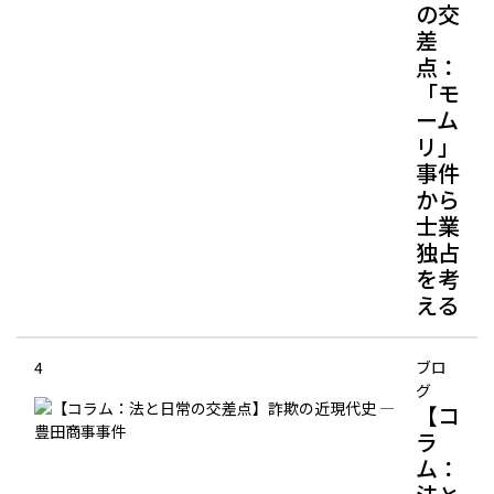
の交
差
点：
「モ
ーム
リ」
事件
から
士業
独占
を考
える
4
ブロ
グ
【コ
ラ
ム：