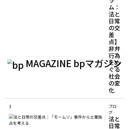
ラ
ム：
法と
日常
の交
差
点】
非弁
行為
MAGAZINE
bpマガジン
をめ
ぐる
社会
の変
化
3
ブロ
グ
法と
日常