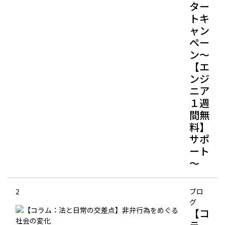
ター
トキ
ャン
ペー
ン～
【エ
ンジ
ニア
１週
間無
料】
サポ
ート
～
2
ブロ
グ
【コ