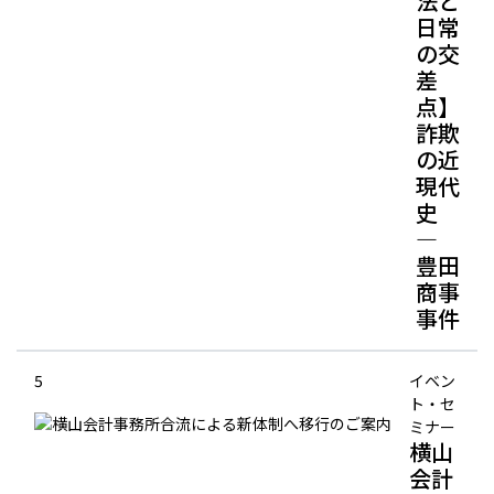
法と
日常
の交
差
点】
詐欺
の近
現代
史
―
豊田
商事
事件
5
イベン
ト・セ
ミナー
横山
会計