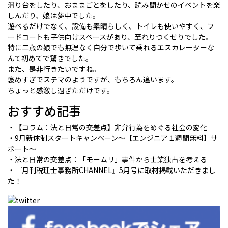
滑り台をしたり、おままごとをしたり、読み聞かせのイベントを楽
しんだり、娘は夢中でした。
遊べるだけでなく、設備も素晴らしく、トイレも使いやすく、フ
ードコートも子供向けスペースがあり、至れりつくせりでした。
特に二歳の娘でも無理なく自分で歩いて乗れるエスカレーターな
んて初めてで驚きでした。
また、是非行きたいですね。
褒めすぎでステマのようですが、もちろん違います。
ちょっと感激し過ぎただけです。
おすすめ記事
・【コラム：法と日常の交差点】非弁行為をめぐる社会の変化
・9月新体制スタートキャンペーン～【エンジニア１週間無料】サ
ポート～
・法と日常の交差点：「モームリ」事件から士業独占を考える
・『月刊税理士事務所CHANNEL』5月号に取材掲載いただきまし
た！